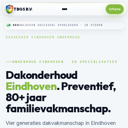
TBGS B.V
.
Offerte
24/7
SPOEDLIJN · BINNEN 24 UUR TER PLAATSE
DAKDEKKER EINDHOVEN
/
ONDERHOUD
ONDERHOUD EINDHOVEN · 20 SPECIALISATIES
Dakonderhoud
Eindhoven
. Preventief,
80+ jaar
familievakmanschap.
Vier generaties dakvakmanschap in Eindhoven