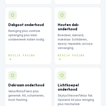
Dakgoot onderhoud
Houten dak-
onderhoud
Reiniging plus controle
ophanging plus klein
Boeideel, dakrand,
soldeerwerk indien nodig.
makelaar. Schilderen,
epoxy-reparatie, accoya-
vervanging.
BEKIJK PAGINA
BEKIJK PAGINA
Dakraam onderhoud
Lichtkoepel
onderhoud
Velux/Roto/Fakro plus
generiek. Kit, scharnieren,
Skylux/Vlexxer/Velux flat.
lood-flashing.
Opstand-kit plus reiniging
plus mechaniek.