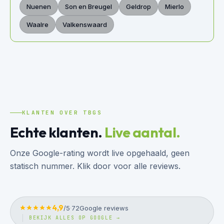
Nuenen
Son en Breugel
Geldrop
Mierlo
Waalre
Valkenswaard
KLANTEN OVER TBGS
Echte klanten.
Live aantal.
Onze Google-rating wordt live opgehaald, geen
statisch nummer. Klik door voor alle reviews.
4,9
/5
·
72
Google reviews
BEKIJK ALLES OP GOOGLE →