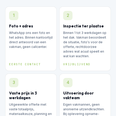
1
2
Foto + adres
Inspectie ter plaatse
WhatsApp ons een foto en
Binnen 1 tot 3 werkdagen op
het adres. Binnen kantoortijd
het dak. Vakman beoordeelt
direct antwoord van een
de situatie, foto's voor de
vakman, geen callcenter.
offerte, rechtdoorzee
advies wat acuut speelt en
wat kan wachten.
EERSTE CONTACT
VRIJBLIJVEND
3
4
Vaste prijs in 3
Uitvoering door
werkdagen
vakteam
Uitgewerkte offerte met
Eigen vakmannen, geen
vaste totaalprijs,
anonieme uitzendkrachten.
materiaalkeuze, planning en
Bij oplevering opname-