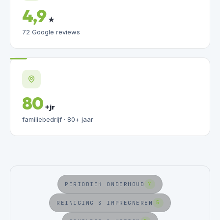
4,9
★
72 Google reviews
80
+ jr
familiebedrijf · 80+ jaar
PERIODIEK ONDERHOUD
7
REINIGING & IMPREGNEREN
5