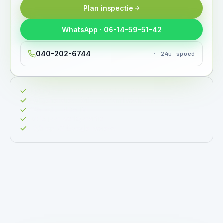
Plan inspectie
WhatsApp · 06-14-59-51-42
040-202-6744
· 24u spoed
Eigen vakmannen op vaste loonlijst
Vier generaties · 80+ jaar familievakmanschap
VCA-VOL · NDA-lid
Tot 15 jaar werkgarantie
4.9/5 op 72 Google reviews