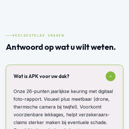
benaderen. Daarnaast, altijd in voor een
babbel als ze aan het werk zijn :) gezellig!
VEELGESTELDE VRAGEN
Antwoord op wat u wilt weten.
Wat is APK voor uw dak?
Onze 26-punten jaarlijkse keuring met digitaal
foto-rapport. Visueel plus meetbaar (drone,
thermische camera bij twijfel). Voorkomt
voorzienbare lekkages, helpt verzekeraars-
claims sterker maken bij eventuele schade.