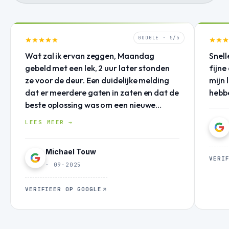
GOOGLE · 5/5
Wat zal ik ervan zeggen, Maandag
Snell
gebeld met een lek, 2 uur later stonden
fijne
ze voor de deur. Een duidelijke melding
mijn 
dat er meerdere gaten in zaten en dat de
hebb
beste oplossing was om een nieuwe
coating aan te brengen. Dezelfde dag
LEES MEER →
een snelle noodoplossing geleverd.
Duidelijke offerte geleverd met goede
Michael Touw
onderbouwing! Woensdag stonden ze
VERI
weer voor de deur om de hele goot
· 09-2025
opnieuw te coaten. Goed advies
gekregen over eventuele toekomstige
VERIFIEER OP GOOGLE
aanpassingen aan het dak. Ik kan
iedereen aanraden om, voor klussen
rondom het huis, deze mannen te