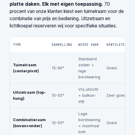
platte daken. Elk met eigen toepassing.
70
procent van onze klanten kiest een tuimelraam voor de
combinatie van prijs en bediening. Uitzetraam en
lichtkoepel reserveren wij voor specifieke situaties.
TYPE
DAKHELLING
BESTE VOOR
VENTILATIE
Standaard
Tuimelraam
zolder +
15-90°
Goed
(centerpivot)
lage
borstwering
Vrij uitzicht
Uitzetraam (top-
15-55°
+ balkon-
Zeer goed
hung)
stijl
Lage
Combinatieraam
borstwering
15-55°
Goed
(boven+onder)
+ maximaal
licht