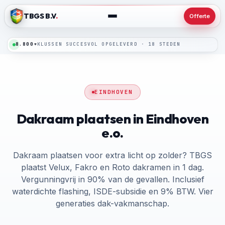
TBGS B.V
.
Offerte
24/7
SPOEDLIJN · BINNEN 24 UUR TER PLAATSE
EINDHOVEN
Dakraam plaatsen in Eindhoven
e.o.
Dakraam plaatsen voor extra licht op zolder? TBGS
plaatst Velux, Fakro en Roto dakramen in 1 dag.
Vergunningvrij in 90% van de gevallen. Inclusief
waterdichte flashing, ISDE-subsidie en 9% BTW. Vier
generaties dak-vakmanschap.