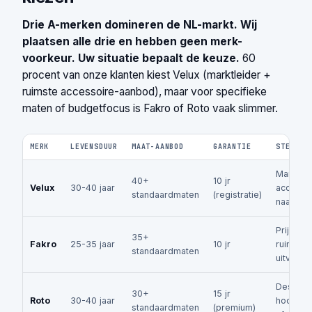
Drie A-merken domineren de NL-markt. Wij
plaatsen alle drie en hebben geen merk-
voorkeur. Uw situatie bepaalt de keuze.
60
procent van onze klanten kiest Velux (marktleider +
ruimste accessoire-aanbod), maar voor specifieke
maten of budgetfocus is Fakro of Roto vaak slimmer.
MERK
LEVENSDUUR
MAAT-AANBOD
GARANTIE
STERK I
Marktlei
40+
10 jr
Velux
30-40 jaar
accessoi
standaardmaten
(registratie)
naamsbe
Prijs-kwa
35+
Fakro
25-35 jaar
10 jr
ruime h
standaardmaten
uitvoeri
Designli
30+
15 jr
Roto
30-40 jaar
hoogwaa
standaardmaten
(premium)