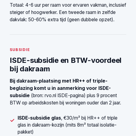
Totaal: 4-6 uur per raam voor ervaren vakman, inclusief
steiger of hoogwerker. Een tweede raam in zelfde
dakvlak: 50-60% extra tijd (geen dubbele opzet).
SUBSIDIE
ISDE-subsidie en BTW-voordeel
bij dakraam
Bij dakraam-plaatsing met HR++ of triple-
beglazing komt u in aanmerking voor ISDE-
subsidie
(bron:
rvo.nl ISDE-pagina
) plus 9 procent
BTW op arbeidskosten bij woningen ouder dan 2 jaar.
ISDE-subsidie glas
, €30/m² bij HR++ of triple
✓
glas in dakraam-kozijn (mits 8m² totaal isolatie-
pakket)