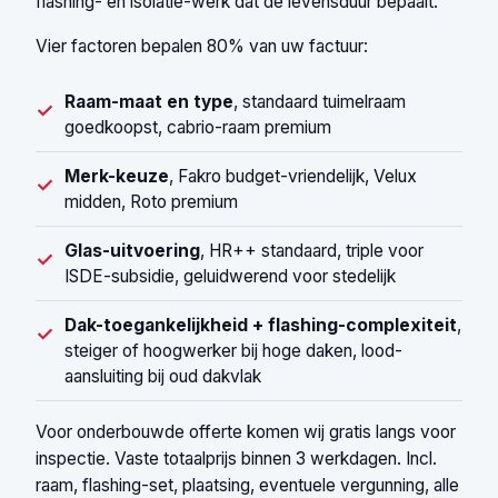
flashing- en isolatie-werk dat de levensduur bepaalt.
Vier factoren bepalen 80% van uw factuur:
Raam-maat en type
, standaard tuimelraam
✓
goedkoopst, cabrio-raam premium
Merk-keuze
, Fakro budget-vriendelijk, Velux
✓
midden, Roto premium
Glas-uitvoering
, HR++ standaard, triple voor
✓
ISDE-subsidie, geluidwerend voor stedelijk
Dak-toegankelijkheid + flashing-complexiteit
,
✓
steiger of hoogwerker bij hoge daken, lood-
aansluiting bij oud dakvlak
Voor onderbouwde offerte komen wij gratis langs voor
inspectie. Vaste totaalprijs binnen 3 werkdagen. Incl.
raam, flashing-set, plaatsing, eventuele vergunning, alle