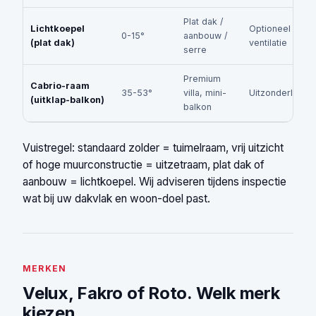
Plat dak /
Lichtkoepel
Optioneel
0-15°
aanbouw /
(plat dak)
ventilatie
serre
Premium
Cabrio-raam
35-53°
villa, mini-
Uitzonderlijk
(uitklap-balkon)
balkon
Vuistregel: standaard zolder = tuimelraam, vrij uitzicht
of hoge muurconstructie = uitzetraam, plat dak of
aanbouw = lichtkoepel. Wij adviseren tijdens inspectie
wat bij uw dakvlak en woon-doel past.
MERKEN
Velux, Fakro of Roto. Welk merk
kiezen