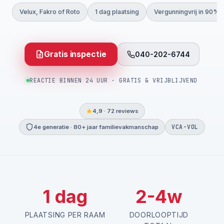
Velux, Fakro of Roto
1 dag plaatsing
Vergunningvrij in 90%
Gratis inspectie
040-202-6744
REACTIE BINNEN 24 UUR · GRATIS & VRIJBLIJVEND
4,9 · 72 reviews
VCA-VOL
4e generatie · 80+ jaar familievakmanschap
1 dag
2-4w
PLAATSING PER RAAM
DOORLOOPTIJD