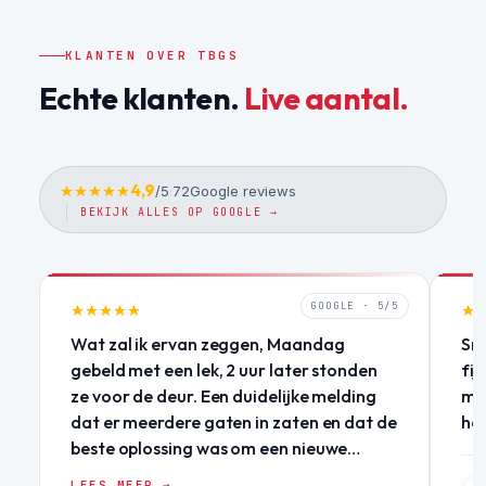
KLANTEN OVER TBGS
Echte klanten.
Live aantal.
4,9
/5
·
72
Google reviews
BEKIJK ALLES OP GOOGLE →
GOOGLE · 5/5
Wat zal ik ervan zeggen, Maandag
Sne
gebeld met een lek, 2 uur later stonden
fij
ze voor de deur. Een duidelijke melding
mij
dat er meerdere gaten in zaten en dat de
he
beste oplossing was om een nieuwe
coating aan te brengen. Dezelfde dag
LEES MEER →