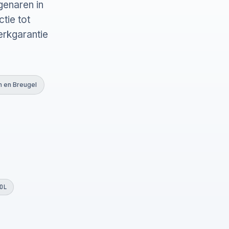
genaren in
tie tot
erkgarantie
n en Breugel
OL