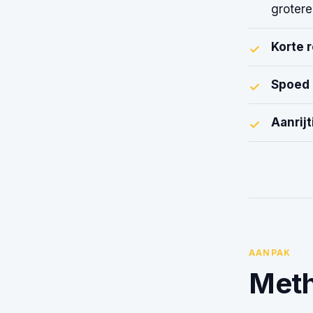
grotere
Korte 
✓
Spoed 
✓
Aanrijt
✓
AANPAK
Meth