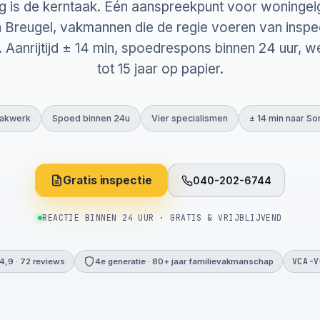
g is de kerntaak. Één aanspreekpunt voor woningei
 Breugel, vakmannen die de regie voeren van inspec
. Aanrijtijd ± 14 min, spoedrespons binnen 24 uur, w
tot 15 jaar op papier.
 dakwerk
Spoed binnen 24u
Vier specialismen
± 14 min naar So
Gratis inspectie
040-202-6744
REACTIE BINNEN 24 UUR · GRATIS & VRIJBLIJVEND
VCA-V
4,9 · 72 reviews
4e generatie · 80+ jaar familievakmanschap