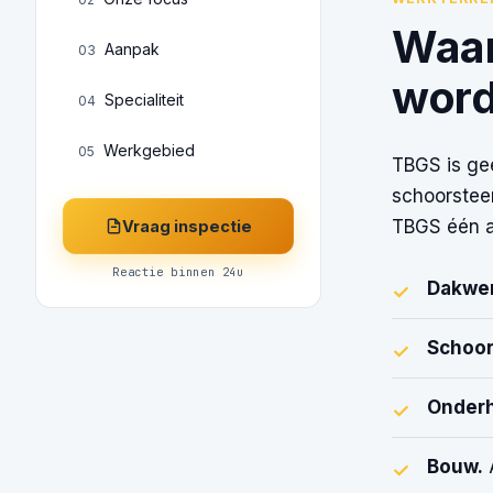
Waar
Aanpak
03
word
Specialiteit
04
Werkgebied
05
TBGS is gee
schoorsteen
TBGS één a
Vraag inspectie
Reactie binnen 24u
Dakwer
✓
Schoor
✓
Onder
✓
Bouw.
A
✓