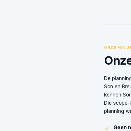
ONZE FOCU
Onze
De planning
Son en Bre
kennen Son-
Die scope-k
planning wa
Geen m
✓