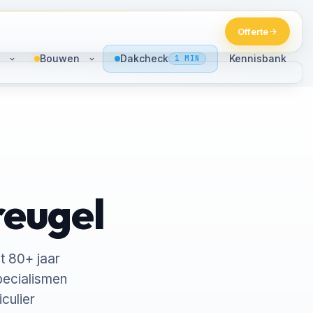
Offerte
Bouwen
Dakcheck
Kennisbank
1 MIN
reugel
t 80+ jaar
pecialismen
culier