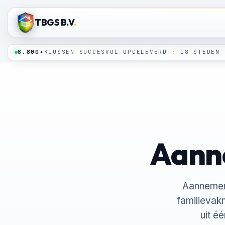
TBGS B.V
.
8.800+
KLUSSEN SUCCESVOL OPGELEVERD · 18 STEDEN
Aanne
Aannemer 
familievak
uit é