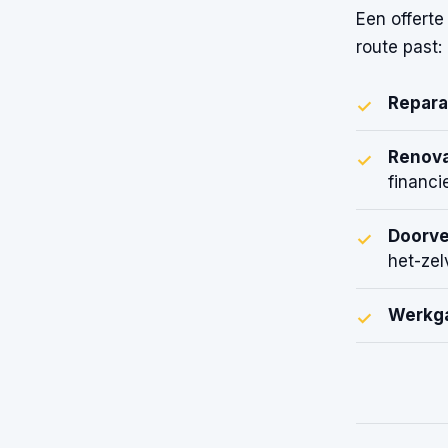
Een offerte
route past:
Reparat
✓
Renova
✓
financi
Doorve
✓
het-zel
Werkga
✓