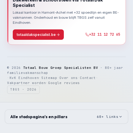
Specialist
Lokaal kantoor in Hamont-Achel met +32 spoedlijn en eigen BE-
vakmannen. Onderhoud en bouw blijft TBGS zelf vanuit
Eindhoven.
+32 11 12 72 65
totaaldakspecialist.be
© 2026
Totaal Bouw Groep Specialisten BV
· 80+ jaar
familievakmanschap
·
KvK Eindhoven
·
Sitemap
·
Over ons
·
Contact
·
Vakpartner worden
·
Google reviews
TBGS · 2026
Alle stadspagina's en pillars
60+ links