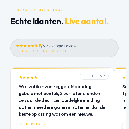
KLANTEN OVER TBGS
Echte klanten.
Live aantal.
4,9
/5
·
72
Google reviews
BEKIJK ALLES OP GOOGLE →
GOOGLE · 5/5
Wat zal ik ervan zeggen, Maandag
Sne
gebeld met een lek, 2 uur later stonden
fij
ze voor de deur. Een duidelijke melding
mij
dat er meerdere gaten in zaten en dat de
he
beste oplossing was om een nieuwe
coating aan te brengen. Dezelfde dag
LEES MEER →
een snelle noodoplossing geleverd.