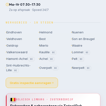
Ma–Vr 07:30–17:30
Za op afspraak · Spoed 24/7
WERKGEBIED · 18 STEDEN
Eindhoven
Helmond
Nuenen
Veldhoven
Best
Son en Breugel
Geldrop
Mierlo
Waalre
Valkenswaard
Kaulille
Lommel
BE
BE
Hamont-Achel
Achel
Pelt
BE
BE
BE
Sint-Huibrechts-
Overpelt
Neerpelt
BE
BE
Lille
BE
Gratis inspectie aanvragen
BELGISCH LIMBURG · ZUSTERBEDRIJF
Dakwerken & schoorsteen via Totaal Dak