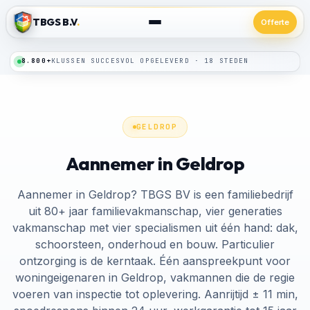
TBGS B.V
.
Offerte
24/7
SPOEDLIJN · BINNEN 24 UUR TER PLAATSE
GELDROP
Aannemer in Geldrop
Aannemer in Geldrop? TBGS BV is een familiebedrijf
uit 80+ jaar familievakmanschap, vier generaties
vakmanschap met vier specialismen uit één hand: dak,
schoorsteen, onderhoud en bouw. Particulier
ontzorging is de kerntaak. Één aanspreekpunt voor
woningeigenaren in Geldrop, vakmannen die de regie
voeren van inspectie tot oplevering. Aanrijtijd ± 11 min,