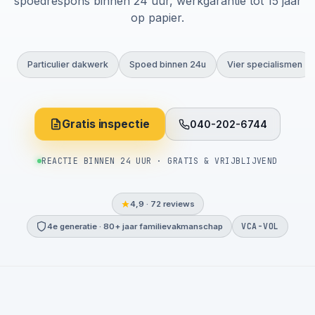
spoedrespons binnen 24 uur, werkgarantie tot 15 jaar
op papier.
Particulier dakwerk
Spoed binnen 24u
Vier specialismen
Gratis inspectie
040-202-6744
REACTIE BINNEN 24 UUR · GRATIS & VRIJBLIJVEND
4,9 · 72 reviews
VCA-VOL
4e generatie · 80+ jaar familievakmanschap