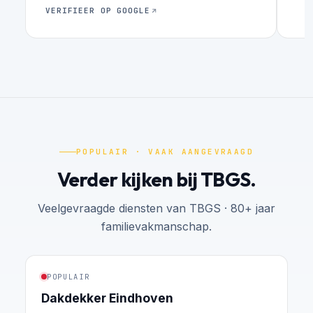
gekregen over eventuele toekomstige
VERIFIEER OP GOOGLE
aanpassingen aan het dak. Ik kan
iedereen aanraden om, voor klussen
rondom het huis, deze mannen te
benaderen. Daarnaast, altijd in voor een
babbel als ze aan het werk zijn :) gezellig!
POPULAIR · VAAK AANGEVRAAGD
Verder kijken bij TBGS.
Veelgevraagde diensten van TBGS · 80+ jaar
familievakmanschap.
POPULAIR
Dakdekker Eindhoven