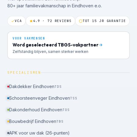
80+ jaar familievakmanschap in Eindhoven e.o.
VCA
4.9 · 72 REVIEWS
TOT 15 JR GARANTIE
VOOR VAKMENSEN
Word geselecteerd TBGS-vakpartner
Zelfstandig blijven, samen sterker werken
SPECIALISMEN
Dakdekker Eindhoven
TDS
Schoorsteenveger Eindhoven
TSS
Dakonderhoud Eindhoven
TOS
Bouwbedrijf Eindhoven
TBS
APK voor uw dak (26-punten)