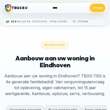
TBGS B.V
.
Offerte
8.800+
24/7
SPOEDLIJN · BINNEN 24 UUR TER PLAATSE
KLUSSEN SUCCESVOL OPGELEVERD · 18 STEDEN
EINDHOVEN
Aanbouw aan uw woning in
Eindhoven
Aanbouw aan uw woning in Eindhoven? TBGS-TBS is
4e generatie familiebedrijf. Van vergunningsaanvraag
tot oplevering, eigen vakmannen, tot 15 jaar
werkgarantie. Aanbouw, opbouw, serre, verbouwing.
Vergunning geregeld
15 jaar werkgarantie
Eigen vakmanne