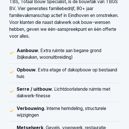
TBS, Totaal Bouw Specialist, is de bouwtak van TBGS
BV. Vier generaties familiebedrijf, 80+ jaar
familievakmanschap actief in Eindhoven en omstreken.
Voor klanten die naast dakwerk ook bouw-wensen
hebben, geven we één-aanspreekpunt en één offerte
voor alles.
Aanbouw
. Extra ruimte aan begane grond
✓
(bijkeuken, woonuitbreiding)
Opbouw
. Extra etage of dakopbouw op bestaand
✓
huis
Serre / uitbouw
. Lichtdoorlatende ruimte met
✓
dakwerk-finesse
Verbouwing
. Interne herindeling, structurele
✓
wijzigingen
Metselwerk
. Gevels, voegwerk, restauratie