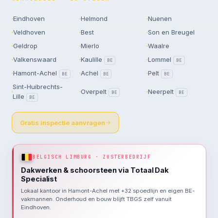
Eindhoven
Helmond
Nuenen
Veldhoven
Best
Son en Breugel
Geldrop
Mierlo
Waalre
Valkenswaard
Kaulille
Lommel
BE
BE
Hamont-Achel
Achel
Pelt
BE
BE
BE
Sint-Huibrechts-
Overpelt
Neerpelt
BE
BE
Lille
BE
Gratis inspectie aanvragen
BELGISCH LIMBURG · ZUSTERBEDRIJF
Dakwerken & schoorsteen via Totaal Dak
Specialist
Lokaal kantoor in Hamont-Achel met +32 spoedlijn en eigen BE-
vakmannen. Onderhoud en bouw blijft TBGS zelf vanuit
Eindhoven.