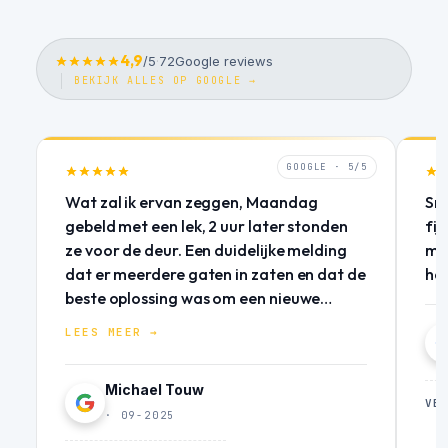
4,9
/5
·
72
Google reviews
BEKIJK ALLES OP GOOGLE →
GOOGLE · 5/5
Wat zal ik ervan zeggen, Maandag
Sne
gebeld met een lek, 2 uur later stonden
fij
ze voor de deur. Een duidelijke melding
mij
dat er meerdere gaten in zaten en dat de
he
beste oplossing was om een nieuwe
coating aan te brengen. Dezelfde dag
LEES MEER →
een snelle noodoplossing geleverd.
Duidelijke offerte geleverd met goede
Michael Touw
onderbouwing! Woensdag stonden ze
VE
weer voor de deur om de hele goot
· 09-2025
opnieuw te coaten. Goed advies