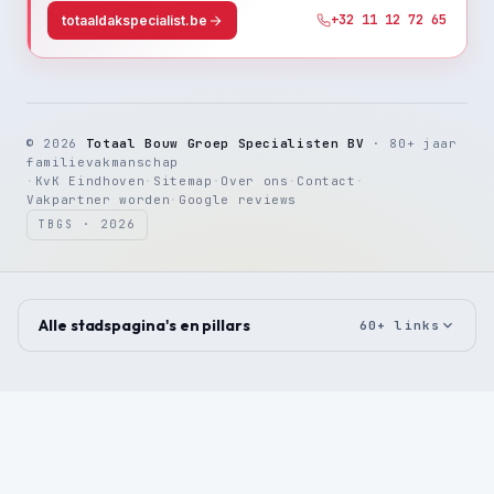
+32 11 12 72 65
totaaldakspecialist.be
© 2026
Totaal Bouw Groep Specialisten BV
· 80+ jaar
familievakmanschap
·
KvK Eindhoven
·
Sitemap
·
Over ons
·
Contact
·
Vakpartner worden
·
Google reviews
TBGS · 2026
Alle stadspagina's en pillars
60+ links