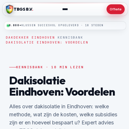
TBGS B.V
.
Offerte
8.800+
24/7
SPOEDLIJN · BINNEN 24 UUR TER PLAATSE
KLUSSEN SUCCESVOL OPGELEVERD · 18 STEDEN
DAKDEKKER EINDHOVEN
/
KENNISBANK
/
DAKISOLATIE EINDHOVEN: VOORDELEN
KENNISBANK · 10 MIN LEZEN
Dakisolatie
Eindhoven: Voordelen
Alles over dakisolatie in Eindhoven: welke
methode, wat zijn de kosten, welke subsidies
zijn er en hoeveel bespaart u? Expert advies