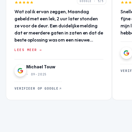
GOOGLE · 5/5
Wat zal ik ervan zeggen, Maandag
Snell
gebeld met een lek, 2 uur later stonden
fijne
ze voor de deur. Een duidelijke melding
mijn 
dat er meerdere gaten in zaten en dat de
hebb
beste oplossing was om een nieuwe
coating aan te brengen. Dezelfde dag
LEES MEER →
een snelle noodoplossing geleverd.
Duidelijke offerte geleverd met goede
Michael Touw
onderbouwing! Woensdag stonden ze
VERI
weer voor de deur om de hele goot
· 09-2025
opnieuw te coaten. Goed advies
gekregen over eventuele toekomstige
VERIFIEER OP GOOGLE
aanpassingen aan het dak. Ik kan
iedereen aanraden om, voor klussen
rondom het huis, deze mannen te
benaderen. Daarnaast, altijd in voor een
babbel als ze aan het werk zijn :) gezellig!