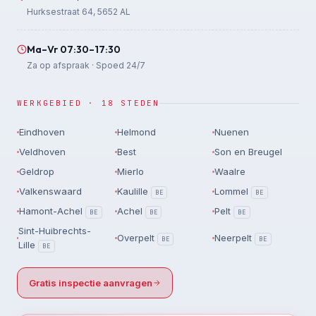
Hurksestraat 64, 5652 AL
Ma–Vr 07:30–17:30
Za op afspraak · Spoed 24/7
WERKGEBIED · 18 STEDEN
Eindhoven
Helmond
Nuenen
Veldhoven
Best
Son en Breugel
Geldrop
Mierlo
Waalre
Valkenswaard
Kaulille
Lommel
BE
BE
Hamont-Achel
Achel
Pelt
BE
BE
BE
Sint-Huibrechts-
Overpelt
Neerpelt
BE
BE
Lille
BE
Gratis inspectie aanvragen