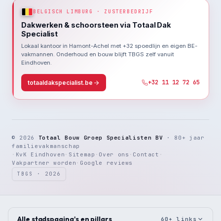
BELGISCH LIMBURG · ZUSTERBEDRIJF
Dakwerken & schoorsteen via Totaal Dak
Specialist
Lokaal kantoor in Hamont-Achel met +32 spoedlijn en eigen BE-
vakmannen. Onderhoud en bouw blijft TBGS zelf vanuit
Eindhoven.
+32 11 12 72 65
totaaldakspecialist.be
© 2026
Totaal Bouw Groep Specialisten BV
· 80+ jaar
familievakmanschap
·
KvK Eindhoven
·
Sitemap
·
Over ons
·
Contact
·
Vakpartner worden
·
Google reviews
TBGS · 2026
Alle stadspagina's en pillars
60+ links