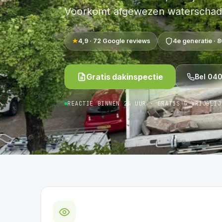
Voorkomt afgewezen waterschad
4,9 ·
72
Google reviews
4e generatie · 
Gratis dakinspectie
Bel 04
REACTIE BINNEN 24 UUR · GRATIS & VRIJBLIJ