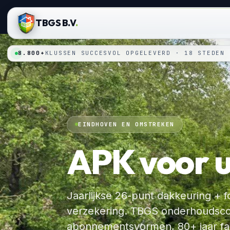
TBGS B.V
.
8.800+
KLUSSEN SUCCESVOL OPGELEVERD · 18 STEDEN
EINDHOVEN EN OMSTREKEN
APK voor 
Jaarlijkse 26-punt dakkeuring + 
verzekering. TBGS onderhoudscon
abonnementsvormen, 80+ jaar fa