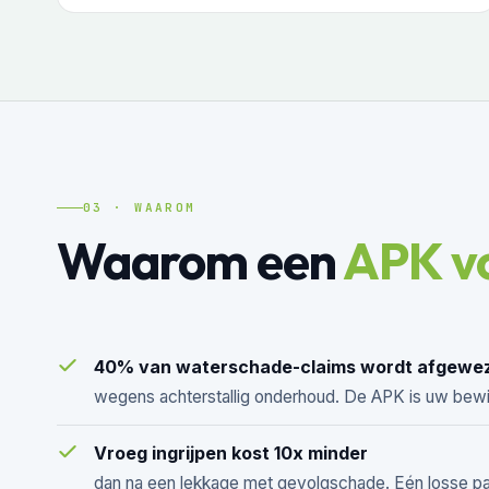
03 · WAAROM
Waarom een
APK v
40% van waterschade-claims wordt afgewe
wegens achterstallig onderhoud. De APK is uw bewij
Vroeg ingrijpen kost 10x minder
dan na een lekkage met gevolgschade. Eén losse p