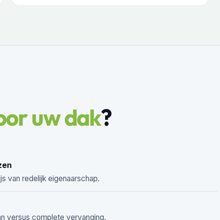
oor uw dak
?
zen
s van redelijk eigenaarschap.
an versus complete vervanging.