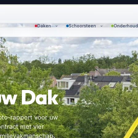
Daken
Schoorsteen
Onderhoud
uw Dak
foto-rapport voor uw
tract met vier
milievakmanschap.