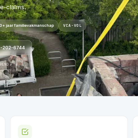
e-claims.
VCA-VOL
80+ jaar familievakmanschap
0-202-6744
VEND