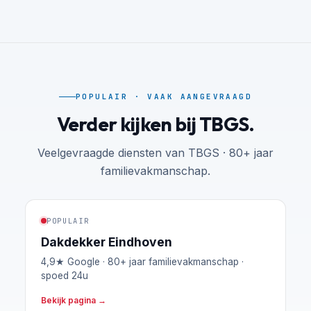
rondom het huis, deze mannen te
benaderen. Daarnaast, altijd in voor een
babbel als ze aan het werk zijn :) gezellig!
POPULAIR · VAAK AANGEVRAAGD
Verder kijken bij TBGS.
Veelgevraagde diensten van TBGS · 80+ jaar
familievakmanschap.
POPULAIR
Dakdekker Eindhoven
4,9★ Google · 80+ jaar familievakmanschap ·
spoed 24u
Bekijk pagina →