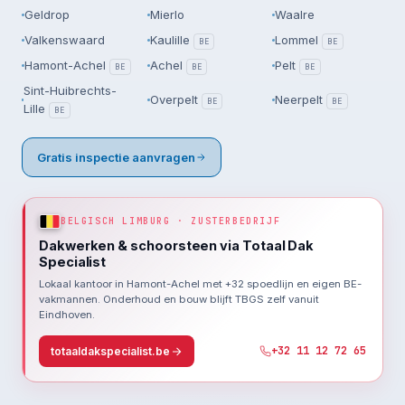
Geldrop
Mierlo
Waalre
Valkenswaard
Kaulille
Lommel
BE
BE
Hamont-Achel
Achel
Pelt
BE
BE
BE
Sint-Huibrechts-
Overpelt
Neerpelt
BE
BE
Lille
BE
Gratis inspectie aanvragen
BELGISCH LIMBURG · ZUSTERBEDRIJF
Dakwerken & schoorsteen via Totaal Dak
Specialist
Lokaal kantoor in Hamont-Achel met +32 spoedlijn en eigen BE-
vakmannen. Onderhoud en bouw blijft TBGS zelf vanuit
Eindhoven.
+32 11 12 72 65
totaaldakspecialist.be