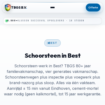
TBGS B.V
.
Offerte
24/7
SPOEDLIJN · BINNEN 24 UUR TER PLAATSE
BEST
Schoorsteen in Best
Schoorsteen-werk in Best? TBGS 80+ jaar
familievakmanschap, vier generaties vakmanschap.
Schoorsteenvegen plus inspectie plus voegwerk plus
brand-nazorg plus sloop. Alles via één vakteam.
Aanrijtijd ± 15 min vanuit Eindhoven, cement-mortel
waar nodig (geen kalkmortel), tot 15 jaar werkgarantie.