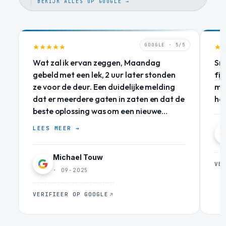
BEKIJK ALLES OP GOOGLE →
GOOGLE · 5/5
Wat zal ik ervan zeggen, Maandag
Sne
gebeld met een lek, 2 uur later stonden
fij
ze voor de deur. Een duidelijke melding
mij
dat er meerdere gaten in zaten en dat de
he
beste oplossing was om een nieuwe
coating aan te brengen. Dezelfde dag
LEES MEER →
een snelle noodoplossing geleverd.
Duidelijke offerte geleverd met goede
Michael Touw
onderbouwing! Woensdag stonden ze
VE
weer voor de deur om de hele goot
· 09-2025
opnieuw te coaten. Goed advies
gekregen over eventuele toekomstige
VERIFIEER OP GOOGLE
aanpassingen aan het dak. Ik kan
iedereen aanraden om, voor klussen