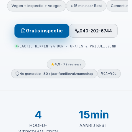
Vegen + inspectie + voegen
± 15 min naar Best
Cement-mor
Gratis inspectie
040-202-6744
REACTIE BINNEN 24 UUR · GRATIS & VRIJBLIJVEND
4,9 · 72 reviews
VCA-VOL
4e generatie · 80+ jaar familievakmanschap
4
15min
HOOFD-
AANRIJ BEST
WERKZAAMHEDEN