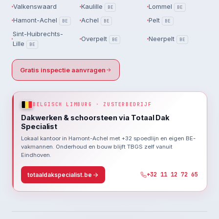
Valkenswaard
Kaulille
Lommel
BE
BE
Hamont-Achel
Achel
Pelt
BE
BE
BE
Sint-Huibrechts-
Overpelt
Neerpelt
BE
BE
Lille
BE
Gratis inspectie aanvragen
BELGISCH LIMBURG · ZUSTERBEDRIJF
Dakwerken & schoorsteen via Totaal Dak
Specialist
Lokaal kantoor in Hamont-Achel met +32 spoedlijn en eigen BE-
vakmannen. Onderhoud en bouw blijft TBGS zelf vanuit
Eindhoven.
+32 11 12 72 65
totaaldakspecialist.be