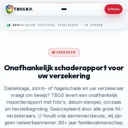
TBGS B.V
.
Offerte
24/7
SPOEDLIJN · BINNEN 24 UUR TER PLAATSE
EINDHOVEN
Onafhankelijk schaderapport voor
uw verzekering
Daklekkage, storm- of hagelschade en uw verzekeraar
vraagt om bewijs? TBGS levert een onafhankelijk
inspectierapport met foto's, datum-stempel, oorzaak
en herstelbegroting. Geaccepteerd door alle grote NL-
verzekeraars. U houdt vrije aannemerskeuze, wij zijn
geen netwerkaannemer. 80+ jaar familievakmanschap,