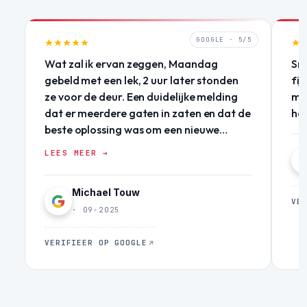
GOOGLE · 5/5
Wat zal ik ervan zeggen, Maandag
Sne
gebeld met een lek, 2 uur later stonden
fij
ze voor de deur. Een duidelijke melding
mij
dat er meerdere gaten in zaten en dat de
he
beste oplossing was om een nieuwe
coating aan te brengen. Dezelfde dag
LEES MEER →
een snelle noodoplossing geleverd.
Duidelijke offerte geleverd met goede
Michael Touw
onderbouwing! Woensdag stonden ze
VE
weer voor de deur om de hele goot
· 09-2025
opnieuw te coaten. Goed advies
gekregen over eventuele toekomstige
VERIFIEER OP GOOGLE
aanpassingen aan het dak. Ik kan
iedereen aanraden om, voor klussen
rondom het huis, deze mannen te