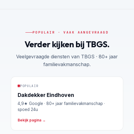
benaderen. Daarnaast, altijd in voor een
babbel als ze aan het werk zijn :) gezellig!
POPULAIR · VAAK AANGEVRAAGD
Verder kijken bij TBGS.
Veelgevraagde diensten van TBGS · 80+ jaar
familievakmanschap.
POPULAIR
Dakdekker Eindhoven
4,9★ Google · 80+ jaar familievakmanschap ·
spoed 24u
Bekijk pagina →