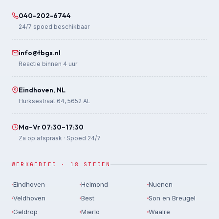
040-202-6744
24/7 spoed beschikbaar
info@tbgs.nl
Reactie binnen 4 uur
Eindhoven, NL
Hurksestraat 64, 5652 AL
Ma–Vr 07:30–17:30
Za op afspraak · Spoed 24/7
WERKGEBIED · 18 STEDEN
Eindhoven
Helmond
Nuenen
Veldhoven
Best
Son en Breugel
Geldrop
Mierlo
Waalre