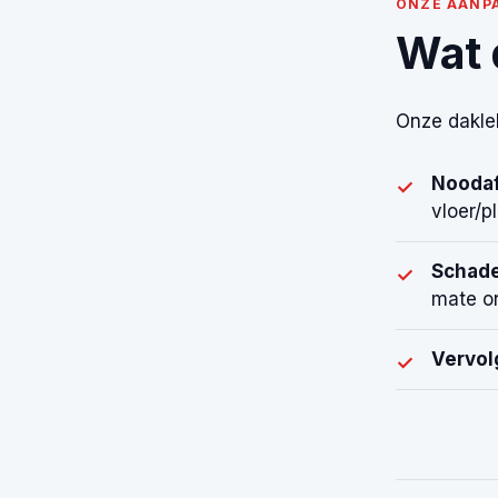
ONZE AANP
Wat 
Onze daklek
Noodaf
✓
vloer/p
Schade
✓
mate on
Vervol
✓