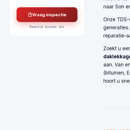
naar Son en
Vraag inspectie
Onze TDS-v
Reactie binnen 24u
generaties
reparatie-a
Zoekt u ee
daklekkag
aan. Van en
(bitumen, 
hoort u sne