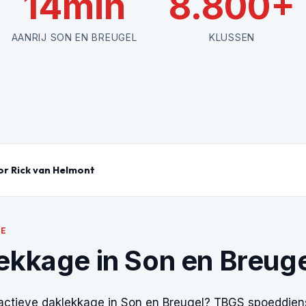
14min
8.800+
AANRIJ SON EN BREUGEL
KLUSSEN
r Rick van Helmont
IE
ekkage in Son en Breuge
actieve daklekkage in Son en Breugel? TBGS spoeddienst