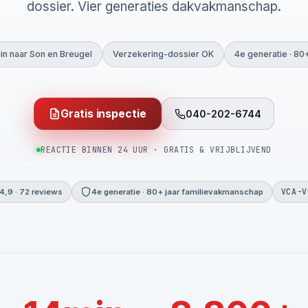
dossier. Vier generaties dakvakmanschap.
in naar Son en Breugel
Verzekering-dossier OK
4e generatie · 80
Gratis inspectie
040-202-6744
REACTIE BINNEN 24 UUR · GRATIS & VRIJBLIJVEND
VCA-V
4,9 · 72 reviews
4e generatie · 80+ jaar familievakmanschap