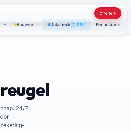
Offerte
Bouwen
Dakcheck
Kennisbank
1 MIN
Breugel
schap. 24/7
voor
rzekering-