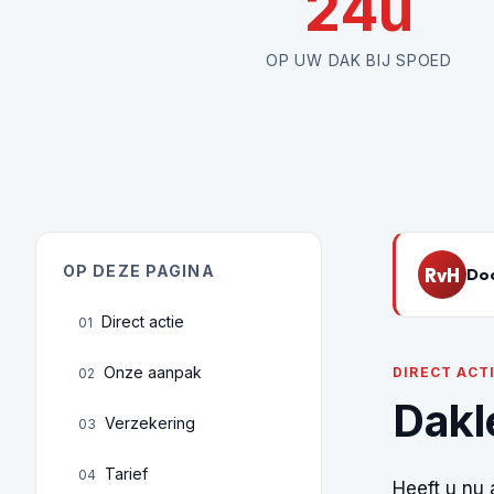
24u
OP UW DAK BIJ SPOED
OP DEZE PAGINA
RvH
Doo
Direct actie
01
Onze aanpak
DIRECT ACT
02
Dakl
Verzekering
03
Tarief
04
Heeft u nu 