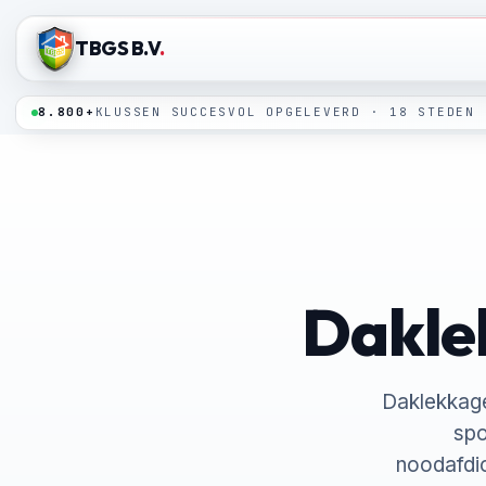
TBGS B.V
.
8.800+
KLUSSEN SUCCESVOL OPGELEVERD · 18 STEDEN
Daklek
Daklekkage
spo
noodafdic