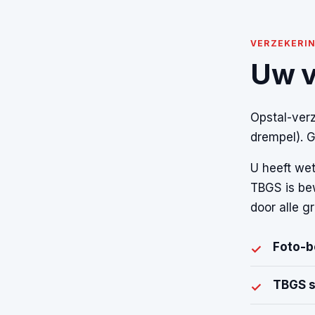
VERZEKERI
Uw v
Opstal-ver
drempel). G
U heeft wet
TBGS is be
door alle 
Foto-b
✓
TBGS s
✓