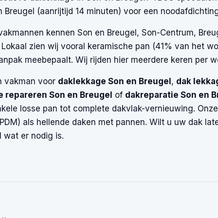
 Breugel (aanrijtijd 14 minuten) voor een noodafdichting
akmannen kennen Son en Breugel, Son-Centrum, Breugel,
. Lokaal zien wij vooral keramische pan (41% van het w
anpak meebepaalt. Wij rijden hier meerdere keren per w
n vakman voor
daklekkage Son en Breugel
,
dak lekka
e repareren Son en Breugel
of
dakreparatie Son en B
kele losse pan tot complete dakvlak-vernieuwing. Onze
EPDM) als hellende daken met pannen. Wilt u uw dak lat
l wat er nodig is.